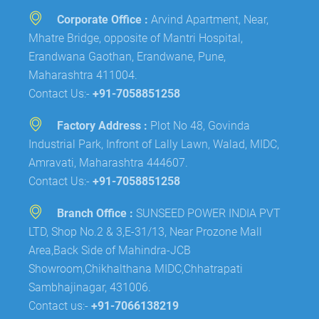
Corporate Office :
Arvind Apartment, Near,
Mhatre Bridge, opposite of Mantri Hospital,
Erandwana Gaothan, Erandwane, Pune,
Maharashtra 411004.
Contact Us:-
+91-7058851258
Factory Address :
Plot No 48, Govinda
Industrial Park, Infront of Lally Lawn, Walad, MIDC,
Amravati, Maharashtra 444607.
Contact Us:-
+91-7058851258
Branch Office :
SUNSEED POWER INDIA PVT
LTD, Shop No.2 & 3,E-31/13, Near Prozone Mall
Area,Back Side of Mahindra-JCB
Showroom,Chikhalthana MIDC,Chhatrapati
Sambhajinagar, 431006.
Contact us:-
+91-7066138219